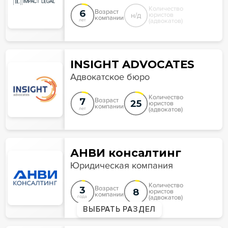
Количество
6
Возраст
н/д
юристов
компании
(адвокатов)
лет
INSIGHT ADVOCATES
Адвокатское бюро
Количество
7
Возраст
25
юристов
компании
(адвокатов)
лет
АНВИ консалтинг
Юридическая компания
Количество
3
Возраст
8
юристов
компании
(адвокатов)
года
ВЫБРАТЬ РАЗДЕЛ