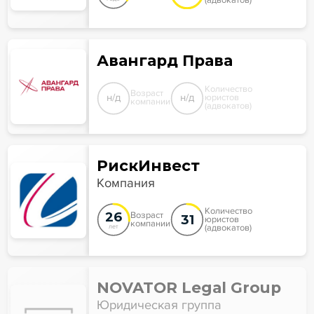
(адвокатов)
Авангард Права
Количество
Возраст
н/д
н/д
юристов
компании
(адвокатов)
РискИнвест
Компания
Количество
26
Возраст
31
юристов
компании
(адвокатов)
лет
NOVATOR Legal Group
Юридическая группа