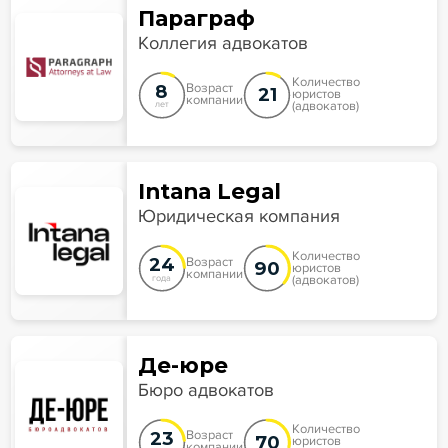
Параграф
Коллегия адвокатов
Количество
8
Возраст
21
юристов
компании
(адвокатов)
лет
Intana Legal
Юридическая компания
Количество
24
Возраст
90
юристов
компании
(адвокатов)
года
Де-юре
Бюро адвокатов
Количество
23
Возраст
70
юристов
компании