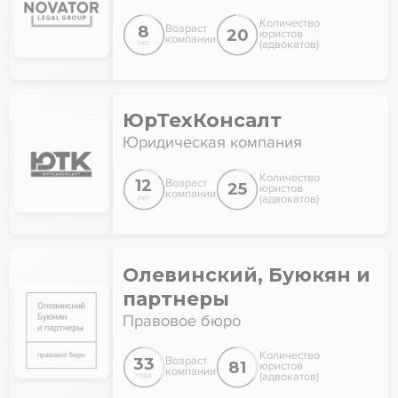
Количество
8
Возраст
20
юристов
компании
(адвокатов)
лет
ЮрТехКонсалт
Юридическая компания
Количество
12
Возраст
25
юристов
компании
(адвокатов)
лет
Олевинский, Буюкян и
партнеры
Правовое бюро
Количество
33
Возраст
81
юристов
компании
(адвокатов)
года