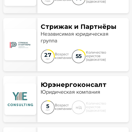
(адвокатов)
года
Стрижак и Партнёры
Независимая юридическая
группа
Количество
27
Возраст
55
юристов
компании
(адвокатов)
лет
Юрэнергоконсалт
Юридическая компания
Количество
5
Возраст
н/д
юристов
компании
(адвокатов)
лет