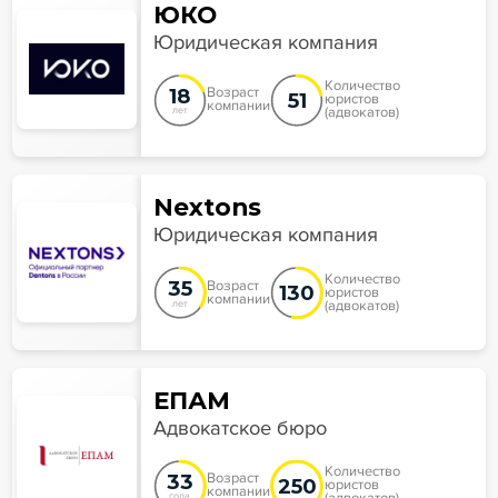
ЮКО
Юридическая компания
Количество
18
Возраст
51
юристов
компании
(адвокатов)
лет
Nextons
Юридическая компания
Количество
35
Возраст
130
юристов
компании
(адвокатов)
лет
ЕПАМ
Адвокатское бюро
Количество
33
Возраст
250
юристов
компании
года