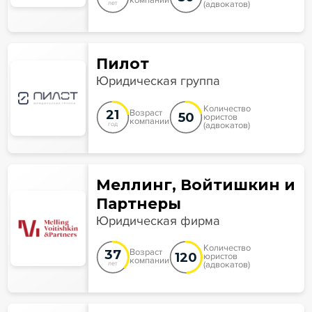
компании
(адвокатов)
лет
Пилот
Юридическая группа
Количество
21
Возраст
50
юристов
компании
(адвокатов)
год
Меллинг, Войтишкин и
Партнеры
Юридическая фирма
Количество
37
Возраст
120
юристов
компании
(адвокатов)
лет