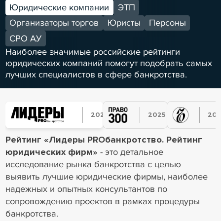
Юридические компании
ЭТП
Организаторы торгов
Юристы
Персоны
СРО АУ
Наиболее значимые российские рейтинги
юридических компаний помогут подобрать самых
лучших специалистов в сфере банкротства.
2025
2025
20
2023
2022
2022
Рейтинг «Лидеры PROбанкротство. Рейтинг
2024
2023
2023
2025
2024
2024
юридических фирм»
- это детальное
2025
2025
исследование рынка банкротства с целью
выявить лучшие юридические фирмы, наиболее
надежных и опытных консультантов по
сопровождению проектов в рамках процедуры
банкротства.