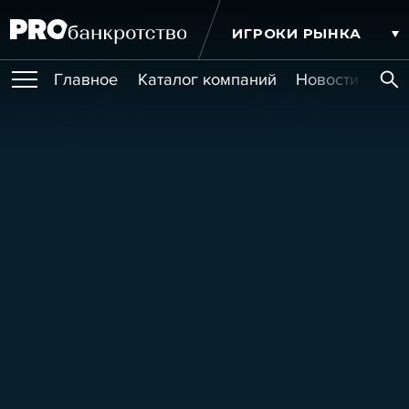
ИГРОКИ РЫНКА
Главное
Каталог компаний
Новости комп
ПУБЛИКАЦИИ
Публикации
МЕРОПРИЯТИЯ
Новости
Статьи
Эксперт PRO
Интервью
Крупные банкротства
Сюжеты
ОБУЧЕНИЯ
Мероприятия
Обучения
Онлайн-обучения
Книги
УСЛУГИ
Игроки рынка
Компании
Персоны
Кейсы
СЕРВИСЫ
Услуги
Услуги
РЕЙТИНГИ